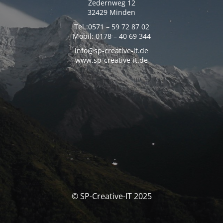
Zedernweg 12
32429 Minden
Tel.:0571 – 59 72 87 02
Mobil: 0178 – 40 69 344
info@sp-creative-it.de
www.sp-creative-it.de
© SP-Creative-IT 2025