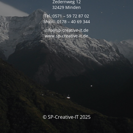
Zedernweg 12
32429 Minden
Tel.:0571 – 59 72 87 02
Mobil: 0178 – 40 69 344
info@sp-creative-it.de
www.sp-creative-it.de
© SP-Creative-IT 2025