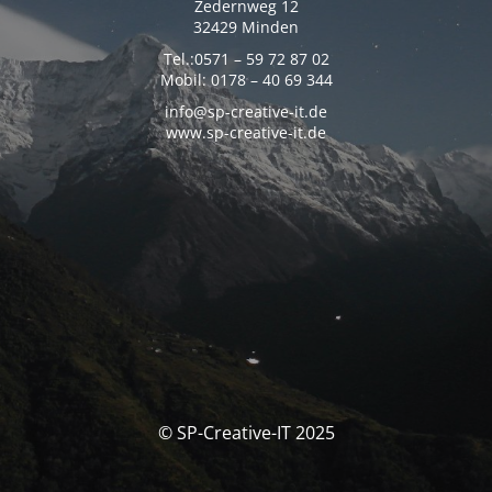
Zedernweg 12
32429 Minden
Tel.:0571 – 59 72 87 02
Mobil: 0178 – 40 69 344
info@sp-creative-it.de
www.sp-creative-it.de
© SP-Creative-IT 2025