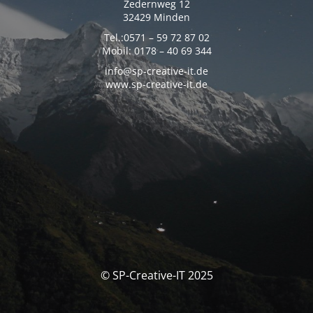
Zedernweg 12
32429 Minden
Tel.:0571 – 59 72 87 02
Mobil: 0178 – 40 69 344
info@sp-creative-it.de
www.sp-creative-it.de
© SP-Creative-IT 2025