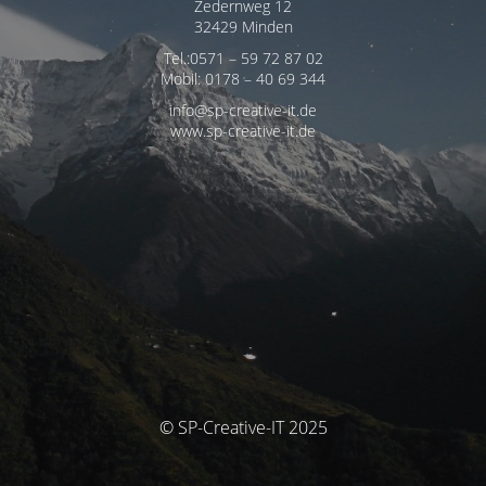
Zedernweg 12
32429 Minden
Tel.:0571 – 59 72 87 02
Mobil: 0178 – 40 69 344
info@sp-creative-it.de
www.sp-creative-it.de
© SP-Creative-IT 2025